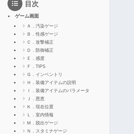
目次
ゲーム画面
Ａ．汚染ゲージ
Ｂ．性感ゲージ
Ｃ．攻撃補正
Ｄ．防御補正
Ｅ．感度
Ｆ．TIPS
Ｇ．インベントリ
Ｈ．装備アイテムの説明
Ｉ．装備アイテムのパラメータ
Ｊ．恩恵
Ｋ．現在位置
Ｌ．室内情報
Ｍ．脱出ゲージ
Ｎ．スタミナゲージ