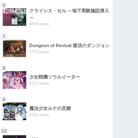
6
クライシス・セル ～地下実験施設潜入
～
4839 views
7
Dungeon of Revival 復活のダンジョン
4779 views
8
少女戦機ソウルイーター
4714 views
9
魔法少女ルナの災難
4156 views
10