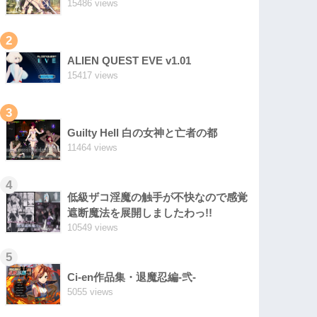
15486 views
2
ALIEN QUEST EVE v1.01
15417 views
3
Guilty Hell 白の女神と亡者の都
11464 views
4
低級ザコ淫魔の触手が不快なので感覚
遮断魔法を展開しましたわっ!!
10549 views
5
Ci-en作品集・退魔忍編-弐-
5055 views