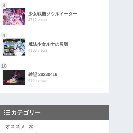
8
少女戦機ソウルイーター
4712 views
9
魔法少女ルナの災難
4150 views
10
雑記 20230416
4140 views
カテゴリー
オススメ
20