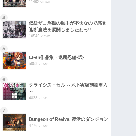
11462 views
4
低級ザコ淫魔の触手が不快なので感覚
遮断魔法を展開しましたわっ!!
10545 views
5
Ci-en作品集・退魔忍編-弐-
5053 views
6
クライシス・セル ～地下実験施設潜入
～
4838 views
7
Dungeon of Revival 復活のダンジョン
4776 views