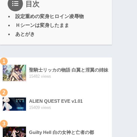
目次
設定重めの変身ヒロイン凌辱物
Ｈシーンは変身したまま
あとがき
1
聖騎士リッカの物語 白翼と淫翼の姉妹
15482 views
2
ALIEN QUEST EVE v1.01
15409 views
3
Guilty Hell 白の女神と亡者の都